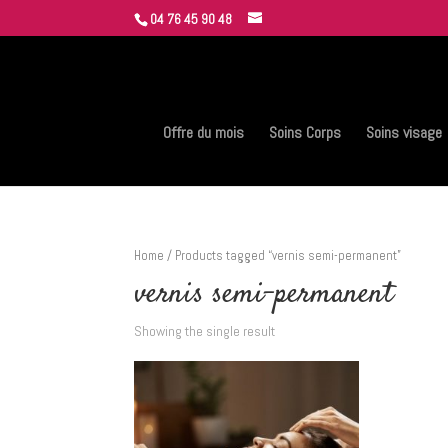
04 76 45 90 48
Offre du mois
Soins Corps
Soins visage
Home
/ Products tagged “vernis semi-permanent”
vernis semi-permanent
Showing the single result