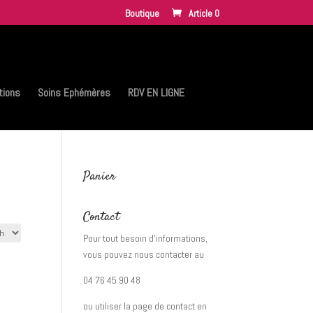
Boutique
Article 0
tions
Soins Ephémères
RDV EN LIGNE
Panier
Contact
Pour tout besoin d’informations,
vous pouvez nous contacter au
04 76 45 90 48
ou utiliser la page de contact en