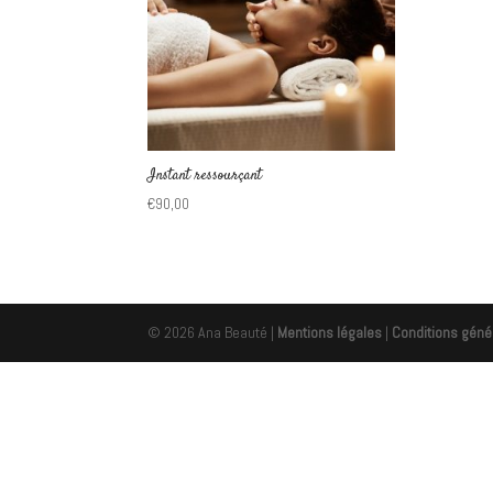
Instant ressourçant
€
90,00
© 2026 Ana Beauté |
Mentions légales
|
Conditions géné