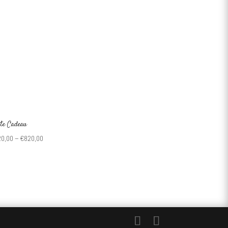
te Cadeau
20,00
–
€
820,00