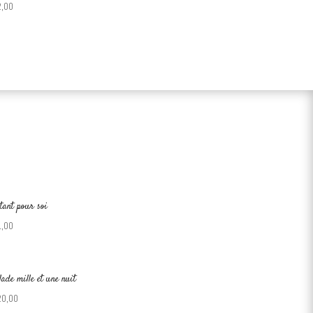
2,00
tant pour soi
1,00
lade mille et une nuit
20,00