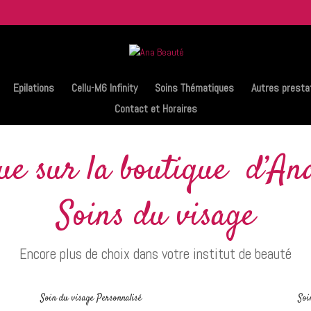
Epilations
Cellu-M6 Infinity
Soins Thématiques
Autres presta
Contact et Horaires
ue sur la boutique d’An
Soins du visage
Encore plus de choix dans votre institut de beauté
Soin du visage Personnalisé
Soi