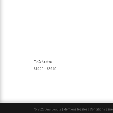
Carte Cadeau
€
10,00
–
€
85,00
© 2026 Ana Beauté |
Mentions légales
|
Conditions géné