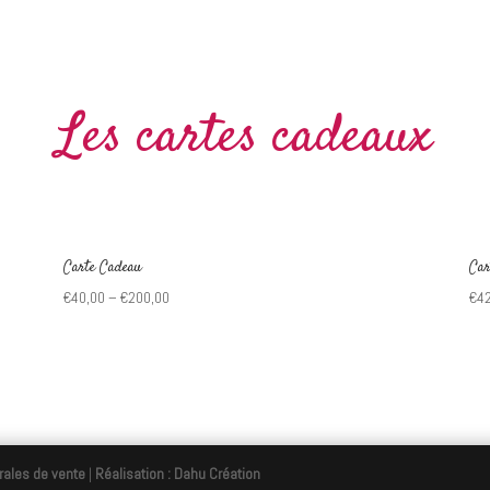
Les cartes cadeaux
Carte Cadeau
Car
€
40,00
–
€
200,00
€
4
rales de vente
|
Réalisation : Dahu Création