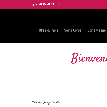
04 76 45 90 48
Offre du mois
Soins Corps
Soins visage
Bienven
Soin du Visage Clarté