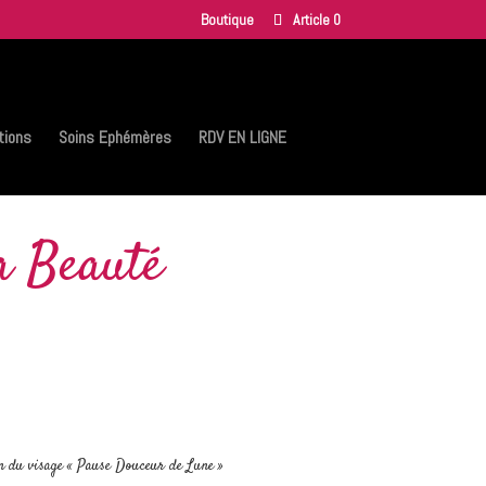
Boutique
Article 0
tions
Soins Ephémères
RDV EN LIGNE
a Beauté
n du visage « Pause Douceur de Lune »