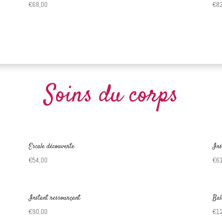
€
68,00
€
8
Soins du corps
Escale découverte
Ins
€
54,00
€
6
Instant ressourçant
Bal
€
90,00
€
1