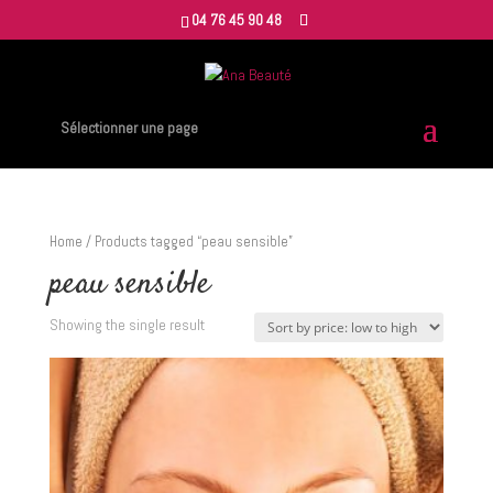
04 76 45 90 48
Sélectionner une page
Home
/ Products tagged “peau sensible”
peau sensible
Showing the single result