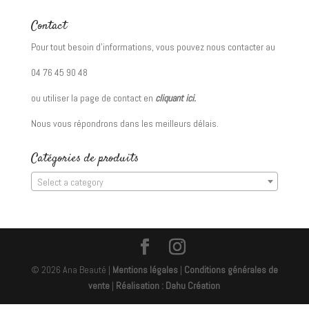
Contact
Pour tout besoin d’informations, vous pouvez nous contacter au
04 76 45 90 48
ou utiliser la page de contact en
cliquant ici.
Nous vous répondrons dans les meilleurs délais.
Catégories de produits
Select a category
© 2026 Ana Beauté |
Mentions légales
|
Conditions générales de
vente
|
Réalisation : Dahu Création