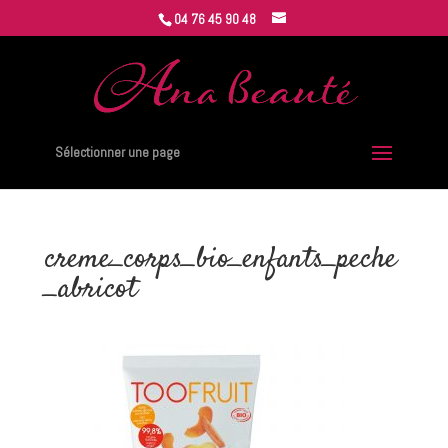
04 76 45 90 48
Sélectionner une page
creme_corps_bio_enfants_peche
_abricot